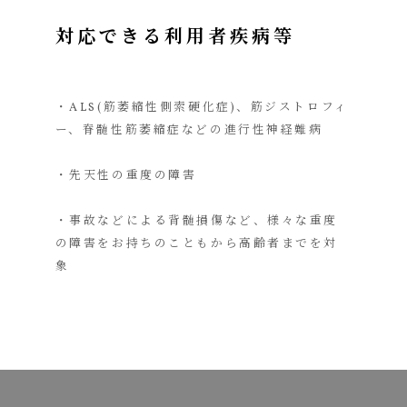
対応できる利用者疾病等
・ALS(筋萎縮性側索硬化症)、筋ジストロフィ
ー、脊髄性筋萎縮症などの進行性神経難病
・先天性の重度の障害
・事故などによる背髄損傷など、様々な重度
の障害をお持ちのこともから高齢者までを対
象